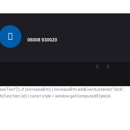
Telefon
06008 930020
ext"]'); if (increaseBtn) { increaseBtn.addEventListener("click",
orEach(function (el) { const style = window.getComputedStyle(el,