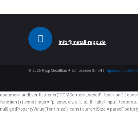
E-Mail:
info@metall-repp.de
©
2026
Repp Metallbau + Schlosserei GmbH |
Impressum
|
Daten
document.addEventListener("DOMContentLoaded", function() { const i
function () { const tags = "p, span, div, a, li, td, th, label, input, te
null).getPropertyValue('font-size'); const currentSize = parseFloat(style);