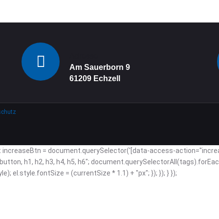
Adresse
Am Sauerborn 9
61209
Echzell
schutz
ncreaseBtn = document.querySelector('[data-access-action="increaseT
xtarea, button, h1, h2, h3, h4, h5, h6"; document.querySelectorAll(tags).f
 el.style.fontSize = (currentSize * 1.1) + "px"; }); }); } });